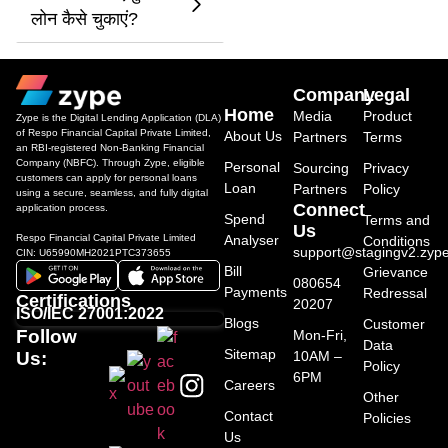
लोन कैसे चुकाएं?
Company
Legal
Home
Media
Product
Zype is the Digital Lending Application (DLA)
of Respo Financial Capital Private Limited,
About Us
Partners
Terms
an RBI-registered Non-Banking Financial
Company (NBFC). Through Zype, eligible
Personal
Sourcing
Privacy
customers can apply for personal loans
Loan
Partners
Policy
using a secure, seamless, and fully digital
Connect
application process.
Spend
Terms and
Us
Respo Financial Capital Private Limited
Analyser
Conditions
support@stagingv2.zype
CIN: U65990MH2021PTC373655
Bill
Grievance
080654
Payments
Redressal
Certifications
20207
ISO/IEC 27001:2022
Blogs
Customer
Follow
Mon-Fri,
Data
Sitemap
10AM –
Us:
Policy
6PM
Careers
Other
Contact
Policies
Us