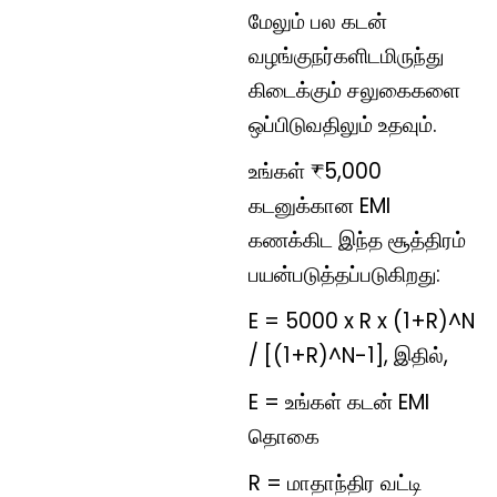
மேலும் பல கடன்
வழங்குநர்களிடமிருந்து
கிடைக்கும் சலுகைகளை
ஒப்பிடுவதிலும் உதவும்.
உங்கள் ₹5,000
கடனுக்கான EMI
கணக்கிட இந்த சூத்திரம்
பயன்படுத்தப்படுகிறது:
E = 5000 x R x (1+R)^N
/ [(1+R)^N-1], இதில்,
E = உங்கள் கடன் EMI
தொகை
R = மாதாந்திர வட்டி