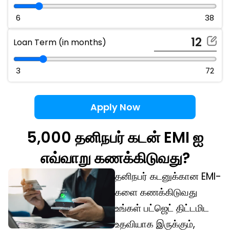
Total Interest Payable slider (use arrow keys to adjus
6
38
Loan Term (in months)
Loan Term slider (use arrow keys to adjust)
3
72
Apply Now
5,000 தனிநபர் கடன் EMI ஐ
எவ்வாறு கணக்கிடுவது?
தனிநபர் கடனுக்கான EMI-
களை கணக்கிடுவது
உங்கள் பட்ஜெட் திட்டமிட
உதவியாக இருக்கும்,