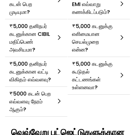
கடன் பெற
EMI எவ்வாறு
முடியுமா?
கணக்கிடப்படும்?
₹5,000 தனிநபர்
₹5,000 கடனுக்கு
கடனுக்கான CIBIL
எளிமையான
மதிப்பெண்
செயல்முறை
அவசியமா?
என்ன?
₹5,000 தனிநபர்
₹5,000 கடனுக்கு
கடனுக்கான வட்டி
கூடுதல்
விகிதம் எவ்வளவு?
கட்டணங்கள்
உள்ளனவா?
₹5000 கடன் பெற
எவ்வளவு நேரம்
ஆகும்?
வெவ்வேறு பட்ஜெட்டுகளுக்கான