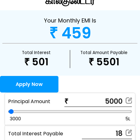
கால்குலேட்டர்
Your Monthly EMI Is
₹ 459
Total Interest
Total Amount Payable
₹ 501
₹ 5501
Apply Now
₹
Principal Amount
Principal Amount slider (use arrow keys to adjust)
3000
5L
Total Interest Payable