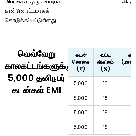
விபரங்கள் ஒரு சொற்பக்
விதிக்
கண்ணோட்டமாகக்
கொடுக்கப்பட்டுள்ளது:
வெவ்வேறு
கடன்
வட்டி
கால
தொகை
விகிதம்
(மாதங
காலகட்டங்களுக்கு
(₹)
(%)
5,000 தனிநபர்
5,000
18
6
கடன்கள் EMI
5,000
18
9
5,000
18
1
5,000
18
1