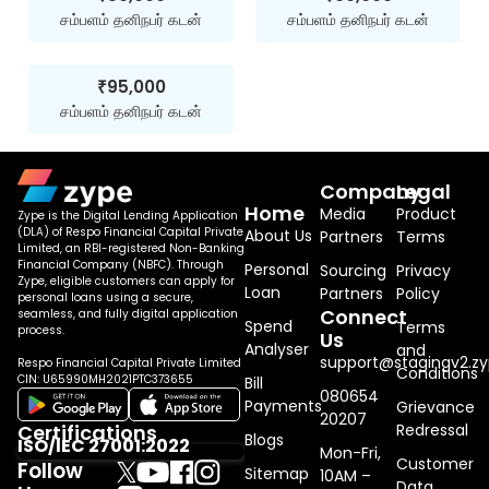
சம்பளம் தனிநபர் கடன்
சம்பளம் தனிநபர் கடன்
₹95,000
சம்பளம் தனிநபர் கடன்
Company
Legal
Home
Media
Product
Zype is the Digital Lending Application
(DLA) of Respo Financial Capital Private
About Us
Partners
Terms
Limited, an RBI-registered Non-Banking
Financial Company (NBFC). Through
Personal
Sourcing
Privacy
Zype, eligible customers can apply for
Loan
Partners
Policy
personal loans using a secure,
Connect
seamless, and fully digital application
Spend
Terms
process.
Us
Analyser
and
support@stagingv2.zy
Respo Financial Capital Private Limited
Conditions
CIN: U65990MH2021PTC373655
Bill
080654
Payments
Grievance
20207
Redressal
Certifications
Blogs
ISO/IEC 27001:2022
Mon-Fri,
Customer
Follow
Sitemap
10AM –
Data