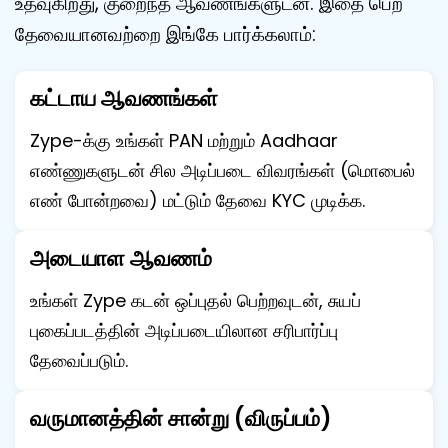
உதவுகிறது, குறைந்த ஆவணங்களுடன். இதை பெற
தேவையானவற்றை இங்கே பார்க்கலாம்:
கட்டாய ஆவணங்கள்
Zype-க்கு உங்கள் PAN மற்றும் Aadhaar
எண்ணுகளுடன் சில அடிப்படை விவரங்கள் (மொபைல்
எண் போன்றவை) மட்டும் தேவை KYC முடிக்க.
அடையாள ஆவணம்
உங்கள் Zype கடன் ஒப்புதல் பெற்றவுடன், சுயப்
புகைப்படத்தின் அடிப்படையிலான சரிபார்ப்பு
தேவைப்படும்.
வருமானத்தின் சான்று (விருப்பம்)