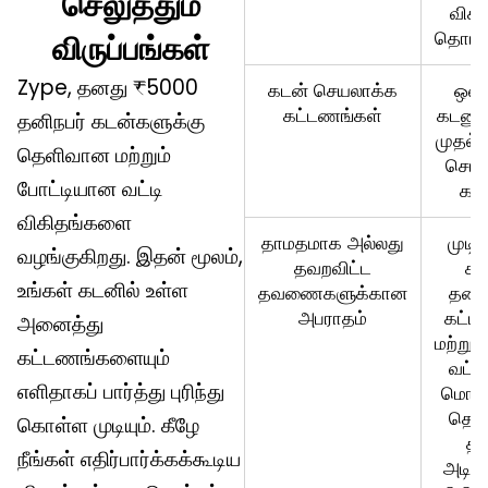
செலுத்தும்
விகி
தொடங்
விருப்பங்கள்
Zype, தனது ₹5000
கடன் செயலாக்க
ஒவ
கட்டணங்கள்
கடனுக
தனிநபர் கடன்களுக்கு
முதல்
தெளிவான மற்றும்
செயல
போட்டியான வட்டி
கட
விகிதங்களை
தாமதமாக அல்லது
முடி
வழங்குகிறது. இதன் மூலம்,
தவறவிட்ட
க
உங்கள் கடனில் உள்ள
தவணைகளுக்கான
தண்
அபராதம்
கட்ட
அனைத்து
மற்று
கட்டணங்களையும்
வட்டி
எளிதாகப் பார்த்து புரிந்து
மொத்
தொக
கொள்ள முடியும். கீழே
தி
நீங்கள் எதிர்பார்க்கக்கூடிய
அடிப்