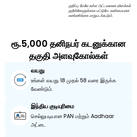
குறிப்பு: மேலே உள்ள அட்டவணை விளக்கக்
குறிக்கோளுக்காக மட்டுமே. உண்மையான
எண்ணிக்கை மாறுபடக்கூடும்.
ரூ.5,000 தனிநபர் கடனுக்கான
தகுதி அளவுகோல்கள்
வயது
உங்கள் வயது 18 முதல் 58 வரை இருக்க
வேண்டும்.
இந்திய குடியுரிமை
செல்லுபடியான PAN மற்றும் Aadhaar
அட்டை