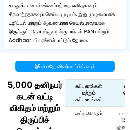
கடனுக்கான விண்ணப்பத்தை எளிதாகவும்
சிரமமற்றதாகவும் செய்ய முடியும், இது முழுமையாக
டிஜிட்டல் மற்றும் ஆவணமற்ற செயல்முறையாக
இருக்கும். தொடங்குவதற்கு உங்கள் PAN மற்றும்
Aadhaar விவரங்கள் மட்டும் தேவை.
இப்போதே விண்ணப்பிக்கவும்
5,000 தனிநபர்
கட்டணங்கள்
க
மற்றும்
த
கடன் வட்டி
கட்டணங்கள்
விகிதம் மற்றும்
வட்டி விகிதம்
மாதத
திருப்பிச்
1.5
குறைந