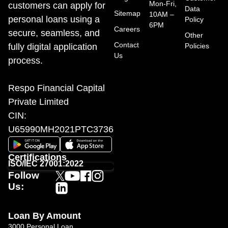
Mon-Fri,
customers can apply for
Data
Sitemap
10AM –
personal loans using a
Policy
6PM
Careers
secure, seamless, and
Other
Contact
fully digital application
Policies
Us
process.
Respo Financial Capital
Private Limited
CIN:
U65990MH2021PTC373655
Certifications
ISO/IEC 27001:2022
Follow
Us:
Loan By Amount
3000 Personal Loan