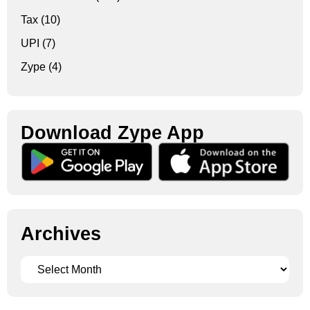
Tax
(10)
UPI
(7)
Zype
(4)
Download Zype App​
Archives