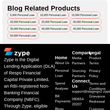
Blog Related Products
5,000 Personal Loan
10,000 Personal Loan
15,000 Personal Loan
20,000 Personal Loan
25,000 Personal Loan
30,000 Personal Loan
35,000 Personal Loan
40,000 Personal Loan
45,000 Personal Loan
50,000 Personal Loan
Company
Legal
Home
Media
Product
Zype is the Digital
About Us
Partners
Terms
Lending Application (DLA)
Personal
Sourcing
Privacy
of Respo Financial
Loan
Partners
Policy
Capital Private Limited,
Connect
Spend
Terms and
an RBI-registered Non-
Us
Analyser
Conditions
support@stagingv2.zype
Banking Financial
Bill
Grievance
Company (NBFC).
080654
Payments
Redressal
20207
Through Zype, eligible
Blogs
Customer